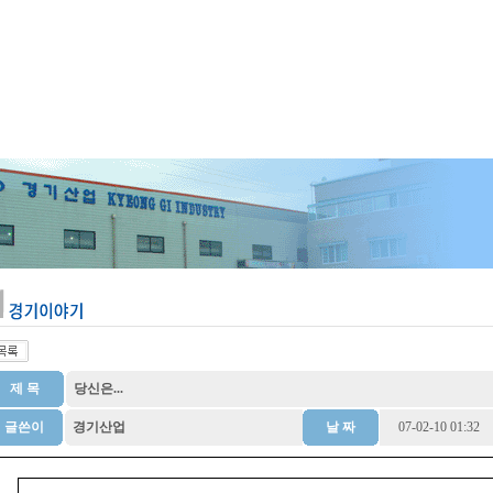
제 목
당신은...
글쓴이
경기산업
날 짜
07-02-10 01:32