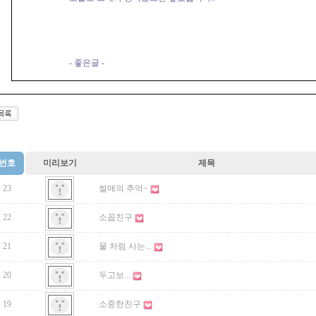
- 좋은글 -
번호
미리보기
제목
23
썰매의 추억~
22
소꼽친구
21
물 처럼 사는...
20
두고보...
19
소중한친구