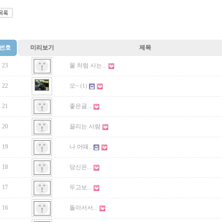
번호
미리보기
제목
23
물 처럼 사는...
22
오~
(1)
21
좋은글...
20
끌리는 사람
19
나 어때..
18
당신은...
17
두고보...
16
돌아서서...