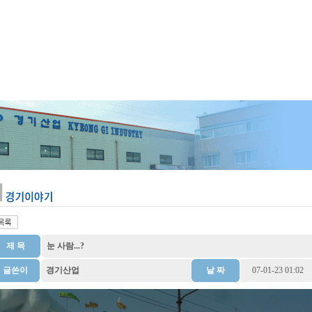
제 목
눈 사람...?
글쓴이
경기산업
날 짜
07-01-23 01:02