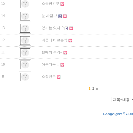
15
소중한친구
14
눈 사람...?
13
있기는 있나..?
12
마음에 바르는약
11
썰매의 추억~
10
아름다운 ,,,
9
소꼽친구
1
2