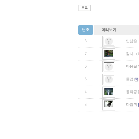
번호
미리보기
8
만남은..
7
잠시..
(
6
마음을
5
졸업
4
동락공
3
다람쥐