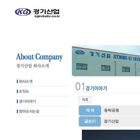
제 목
동락공원
글쓴이
경기산업